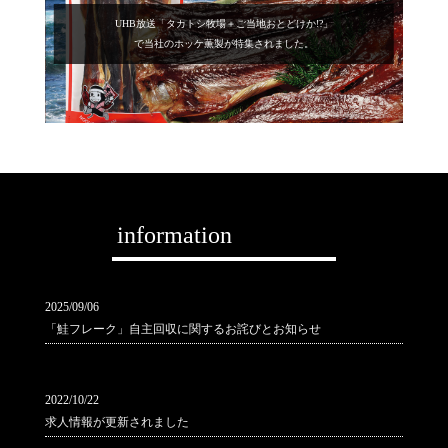
UHB放送「タカトシ牧場＋ご当地おとどけか!?」
で当社のホッケ薫製が特集されました。
information
2025/09/06
「鮭フレーク」自主回収に関するお詫びとお知らせ
2022/10/22
求人情報が更新されました