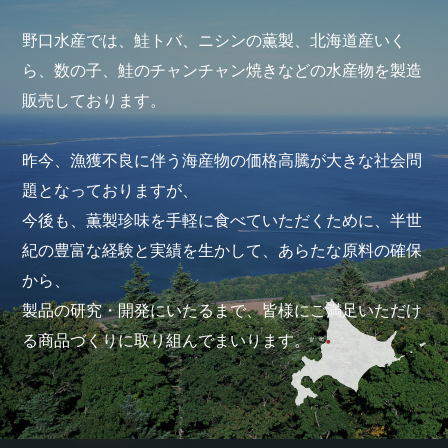
野口水産では、鮭トバ、ニシンの薫製、北海道産いく
ら、数の子、鮭のチャンチャン焼きなどの水産物を製造
販売しております。
昨今、漁獲不良に伴う海産物の価格高騰が大きな社会問
題となっておりますが、
今後も、薫製珍味を手軽に食べていただくために、半世
紀の豊富な経験と実績を生かして、あらたな原料の確保
から、
製品の研究・開発にいたるまで、皆様にご満足いただけ
る商品づくりに取り組んでまいります。